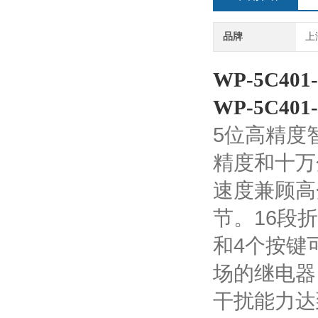
品牌
上
WP-5C401
WP-5C401
5
位高精度
精度和十万
速度兼顾高
节。
16
段折
和
4
个按键
场的继电器
干扰能力达