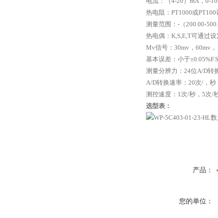
电流：（
4-20
）
mA
，
0-1
热电阻：
PT1000
或
PT100
测量范围：
-
（
200.00-500
热电偶：
K,S,E,T
可通过设
Mv
信号：
30mv
，
60mv
，
基本误差：小于±
0.05%F.
测量分辨力：
24
位
A/D
转
A/D
转换速率：
20
次
/
，秒
测控速度：
1
次
/
秒，
5
次
/
选型表：
产品：
您的单位：