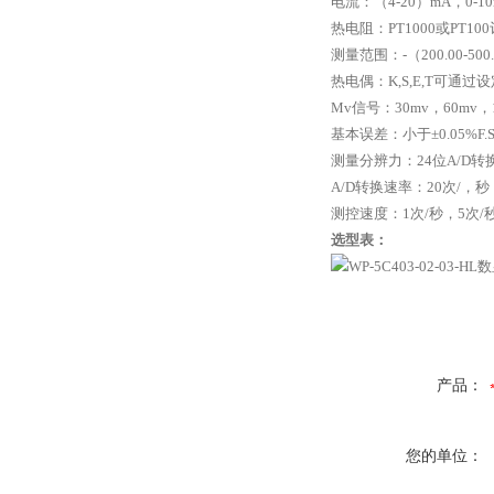
电流：（
4-20
）
mA
，
0-1
热电阻：
PT1000
或
PT100
测量范围：
-
（
200.00-500
热电偶：
K,S,E,T
可通过设
Mv
信号：
30mv
，
60mv
，
基本误差：小于±
0.05%F.
测量分辨力：
24
位
A/D
转
A/D
转换速率：
20
次
/
，秒
测控速度：
1
次
/
秒，
5
次
/
选型表：
产品：
您的单位：