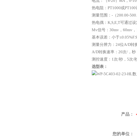
电流：（
4-20
）
mA
，
0-1
热电阻：
PT1000
或
PT100
测量范围：
-
（
200.00-500
热电偶：
K,S,E,T
可通过设
Mv
信号：
30mv
，
60mv
，
基本误差：小于±
0.05%F.
测量分辨力：
24
位
A/D
转
A/D
转换速率：
20
次
/
，秒
测控速度：
1
次
/
秒，
5
次
/
选型表：
产品：
您的单位：